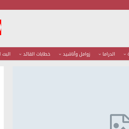
الدراما
زوامل وأناشيد
خطابات القائد
البث ا