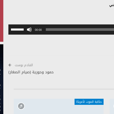
كني
استخدم
00:00
مفاتيح
الأسهم
أعلى/
أسفل
لزيادة
أو
القادم بوست
خفض
حمود وحورية (صيام الصغار)
مستوى
الصوت.
حكاية الموت لأمريكا