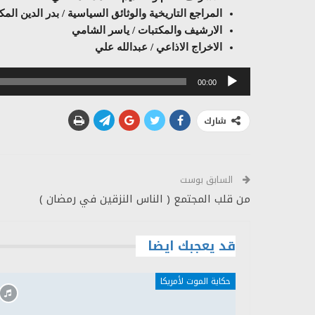
المراجع التاريخية والوثائق السياسية / بدر الدين الم
الارشيف والمكتبات / ياسر الشامي
الاخراج الاذاعي / عبدالله علي
مشغل
00:00
الصوت
شارك
السابق بوست
من قلب المجتمع ( الناس النزقين في رمضان )
قد يعجبك ايضا
حكاية الموت لأمريكا