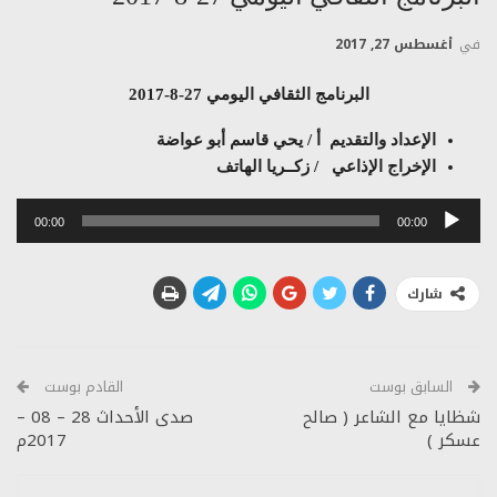
في
أغسطس 27, 2017
البرنامج الثقافي اليومي 27-8-2017
الإعداد والتقديم أ / يحي قاسم أبو عواضة
الإخراج الإذاعي / زكــريا الهاتف
مشغل
00:00
00:00
الصوت
شارك
السابق بوست
القادم بوست
شظايا مع الشاعر ( صالح
صدى الأحداث 28 – 08 –
عسكر )
2017م