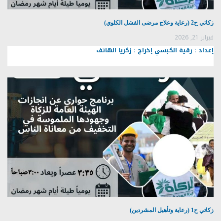
زكاتي ح2 (رعاية وعلاج مرضى الفشل الكلوي)
فبراير 21, 2026
إعداد : رقية الكبسي إخراج : زكريا الهاتف
زكاتي ح1 (رعاية وتأهيل المشردين)