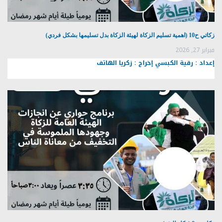
زكاتي ح10 (اهمية تسليم الزكاة لهيئة الزكاة بدل تسليمها بشكل فردي)
فبراير 27, 2026
إعداد : رقية الكبسي إخراج : زكريا الهاتف