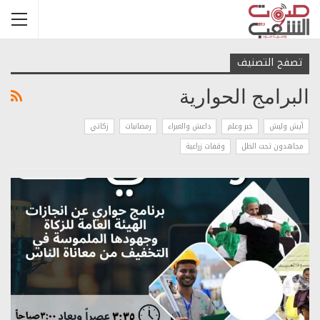
تصفح التصنيف
البرامج الحوارية
أيش وليش
خبر وعلم
داعش والغبراء
رمضانيات
زكاتي
مجاهدون تحت الظل
وقفات زراعية