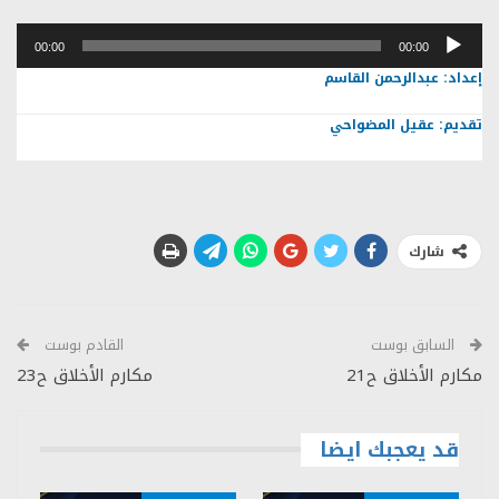
مشغل
00:00
00:00
الصوت
إعداد: عبدالرحمن القاسم
تقديم: عقيل المضواحي
شارك
السابق بوست
القادم بوست
مكارم الأخلاق ح21
مكارم الأخلاق ح23
قد يعجبك ايضا