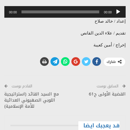
مشغل
00:00
00:00
الصوت
إعداد / خالد صلاح
تقديم / علاء الدين القانص
إخراج / أمين كعيبة
شارك
السابق بوست
القادم بوست
القضية الأولى ح61
مع السيد القائد (استراتيجية
اللوبي الصهيوني العدائية
للأمة الإسلامية)
قد يعجبك ايضا