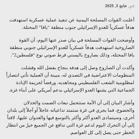
في
مايو 3, 2025
أعلنت القوات المسلحة اليمنية عن تنفيذ عملية عسكرية استهدفت
هدفاً عسكرياً للعدو الإسرائيلي جنوب منطقة “يافا” المحتلة.
وأوضحت القوات المسلحة في بيان صدر عنها اليوم، أن القوة
الصاروخية استهدفت هدفاً عسكرياً للعدو الإسرائيلي جنوبي منطقة
يافا المحتلة، وذلك بصاروخ باليستي فرط صوتي نوع “فلسطين2”.
وأكدت أن الصاروخ وصل إلى هدفه بنجاح بفضل الله وفشلت
المنظومات الاعتراضية في التصدي له، مبينة أن العملية تأتي انتصاراً
لمظلومية الشعب الفلسطيني ومجاهديه، ورفضاً لجريمة الإبادة
الجماعية التي يشنها العدو الإسرائيلي بدعم أمريكي على أبناء غزة.
وأشار البيان إلى أن الأمة ستتحمل تبعات الصمت والخذلان
والخضوع، فما يجري في غزة ستمتد تداعياته عاجلاً أو آجلاً إلى بلدان
أخرى، وسيتمادى العدو أكثر وأكثر بالتوسع فيها والعدوان عليها، لافتاً
إلى أن التحرك اليوم لدعم غزة التي تدافع عن الجميع خيرٌ من انتظار
الخطر حتى يصل إلى كل العواصم.