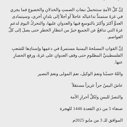
إنَّ كلَّ الأمةِ ستتحملُ تبعاتِ الصمتِ والخذلانِ والخضوعِ فما يجري
في غزةَ ستمتدُّ تداعياتُه عاجلاً أو آجلاً إلى بلدانٍ أخرى، وسيتمادى
العدوُّ أكثرَ وأكثرَ بالتوسعٍ فيها والعدوانِ عليها، والتحركُ اليومَ لدعمِ
غزةَ التي تدافعُ عن الجميعِ خيرٌ من انتظارِ الخطرِ حتى يصلَ إلى كلِّ
العواصم.
إنَّ القواتِ المسلحةَ اليمنيةَ مستمرةٌ في دعمِها وإسنادِها للشعبِ
الفلسطينيِّ المظلومِ حتى وقفِ العدوانِ على غزةَ، ورفعِ الحصارِ
عنها.
واللهُ حسبُنا ونعمَ الوكيل، نعمَ المولى ونعمَ النصير
عاشَ اليمنُ حراً عزيزاً مستقلاً
والنصرُ لليمنِ ولكلِّ أحرارِ الأمة
صنعاء 5 من ذي القعدة 1446 للهجرة
الموافق للـ 3 من مايو 2025م