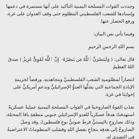
وجددت القوات المسلحة اليمنية التأكيد على أنها مستمرة في دعمها
وإسنادها للشعب الفلسطيني المظلوم حتى وقف العدوان على غزة،
ورفع الحصار عنها.
وفيما يأتي نص البيان:
بسمِ اللهِ الرحمنِ الرحيمِ
قال تعالى: { وَلَیَنصُرَنَّ ٱللَّهُ مَن یَنصُرُهُۥۤ إِنَّ ٱللَّهَ لَقَوِیٌّ عَزِیزٌ } صدقَ
اللهُ العظيمُ
انتصاراً لمظلوميةِ الشعبِ الفلسطينيِّ ومجاهديهِ، ورفضاً لجريمةِ
الإبادةِ الجماعيةِ التي يشنُّها العدوُّ الإسرائيليُّ وبدعمٍ أمريكيٍّ على
إخوانِنا في غزة.
نفذَتِ القوةُ الصاروخيةُ في القواتِ المسلحةِ اليمنيةِ عمليةً عسكريةً
استهدفتْ هدفاً عسكرياً للعدو الإسرائيلي جنوبي منطقةِ يافا المحتلة،
وذلك بصاروخٍ باليستيٍّ فرطَ صوتيٍّ نوعِ فلسطين2، وقد وصلَ
الصاروخُ إلى هدفِه بنجاحٍ بفضلِ اللهِ وفشلتِ المنظوماتُ الاعتراضيةُ
في التصدي له.