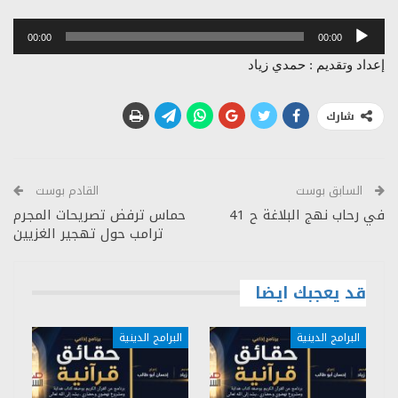
مشغل
00:00
00:00
الصوت
إعداد وتقديم : حمدي زياد
شارك
السابق بوست
القادم بوست
في رحاب نهج البلاغة ح 41
حماس ترفض تصريحات المجرم
ترامب حول تهجير الغزيين
قد يعجبك ايضا
البرامج الدينية
البرامج الدينية