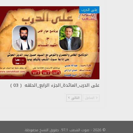
على الدرب
على الدرب_المائدة_الجزء الرابع_الحلقه ( 03 )
السابق
التالي
© 2026 - صوت الشعب 97.1. حقوق النسخ محفوظة.