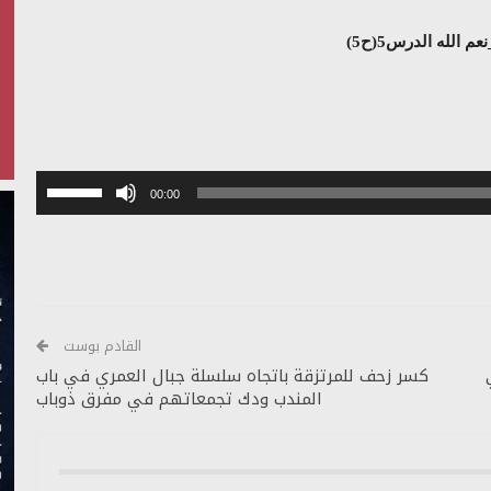
 الله الدرس5(ح5)
استخدم
00:00
مفاتيح
الأسهم
أعلى/
أسفل
لزيادة
أو
القادم بوست
خفض
كسر زحف للمرتزقة باتجاه سلسلة جبال العمري في باب
المندب ودك تجمعاتهم في مفرق ذوباب
مستوى
الصوت.