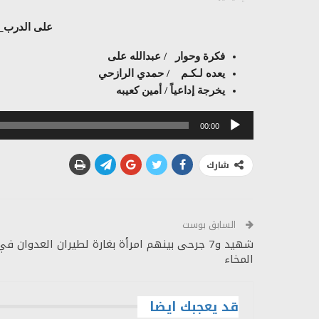
على الدرب_نعم
فكرة وحوار / عبدالله على
يعده لـكـم / حمدي الرازحي
يخرجة إداعياً / أمين كعيبه
مشغل
00:00
الصوت
شارك
السابق بوست
شهيد و7 جرحى بينهم امرأة بغارة لطيران العدوان في
المخاء
قد يعجبك ايضا