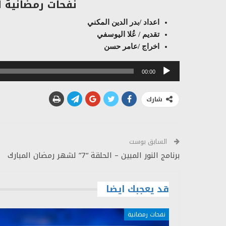
نفحات رمضانية الحلقة 7 
اعداد /بدر الدين المكني
تقديم /
عُلا اليوسفي
اخراج /عامر حسن
مشغل
00:00
الصوت
شارك
السابق بوست
برنامج النور المبين – الحلقة “7” لشهر رمضان المبارك
قد يعجبك ايضا
نفحات رمضانية