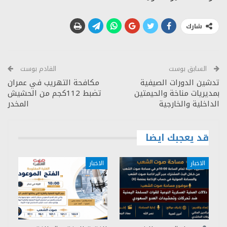
شارك
السابق بوست
القادم بوست
تدشين الدورات الصيفية
مكافحة التهريب في عمران
بمديريات مناخة والحيمتين
تضبط 112كجم من الحشيش
الداخلية والخارجية
المخدر
قد يعجبك ايضا
الاخبار
الاخبار