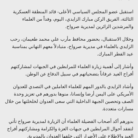
استقبل عضو المجلس السياسي الأعلى- قائد المنطقة العسكرية
الثالثة، الفريق الركن مبارك الزايدي، اليوم، وفداً من العلماء
والمرشدين الزائرين لمديرية صرواح.
وخلال الاستقبال، بحضور محافظ مأرب علي محمد طعيمان، رحب
الزايدي بالعلماء في مديرية صرواح، متبادلاً معهم التهاني بمناسبة
عيد الفطر المبارك.
وأشار إلى أهمية زيارة العلماء للمرابطين في الجبهات لمشاركتهم
أفراح العيد عرفاناً بتضحياتهم في سبيل الدفاع عن الوطن.
وأشاد الزايدي بالدور المهم للعلماء العاملين في التصدي للعدوان
الأمريكي على اليمن أرضا وإنسانا، منوها بدورهم في تعزيز وحدة
الصف وتحصين الجبهة الداخلية التي سعى العدوان لخلخلتها من خلال
مسارات متعددة.
بدورهم أكد أصحاب الفضيلة العلماء أن الزيارة لمديرية صرواح تأتي
لتفقد أحوال المرابطين في جبهات العزة والكرامة ومشاركتهم أفراح
العيد والاطلاع على الأضرار التي خلفها العدوان بالمديرية.