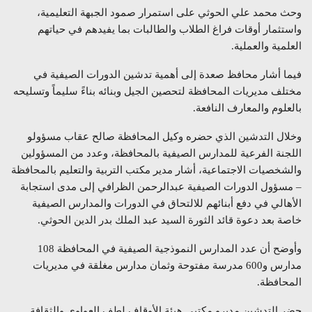
وحث محمد علي الحوثي على استمرار صمود الجبهة التعليمية،
واستثمار أوقات فراغ الطلاب والطالبات بما يفيدهم في حياتهم
العلمية والعملية.
فيما أشار محافظ صعدة إلى أهمية تدشين الدورات الصيفية في
مختلف مديريات المحافظة لتحصين الجيل وبنائه بناءً سليماً وتسليحه
بالعلوم والمعارف النافعة.
وخلال التدشين الذي حضره وكيل المحافظة صالح عقاب مسؤولو
اللجنة الفرعية للمدارس الصيفية بالمحافظة، وعدد من المسؤولين
والشخصيات الاجتماعية، أشار مدير مكتب التربية والتعليم بالمحافظة
– مسؤول الدورات الصيفية عبدالرحمن الظرافي إلى مدى استجابة
الأهالي في دفع أبنائهم للالتحاق في الدورات والمدارس الصيفية
خاصة بعد دعوة قائد الثورة السيد عبد الملك بدر الدين الحوثي.
وأوضح أن عدد المدارس النموذجية الصيفية في المحافظة 108
مدارس و600 مدرسة مفتوحة وثمان مدارس مغلقة في مديريات
المحافظة.
حضر التدشين مديرو مكتبي هيئة الأوقاف لطف العواوي والثقافة