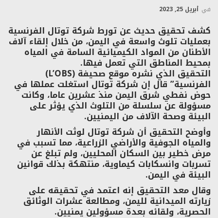
في
أبريل 25, 2023
كشف تحقيق حديث عن تورط شركة توتال الفرنسية
بعمليات تلوث واسعة في اليمن، من خلال إلقاء آلاف
الأطنان من المواد الكيميائية السامة في المياه
بمحيط المناطق التي تعمل فيها.
التحقيق الذي نشره موقع صحيفة (L’OBS)
الفرنسية” قال إن شركة توتال استغلت عملها في
حوض نفطي شرق اليمن منذ عشرين عاما، وكانت
مسؤولة عن سلسلة من التلوث الذي يؤثر على
البيئة وصحة الآلاف من اليمنيين.
وأوضح التحقيق أن شركة توتال لوثت الأنهار
والمياه الجوفية والأراضي الزراعية، مما تسبب في
مرض خطير بين السكان المحليين، ولم تبلغ عن
تسربات وانسكابات كيماوية، منتهكة بذلك قوانين
البيئة في اليمن.
وقال معد التحقيق إنه اعتمد في تحقيقه على
زيارته الميدانية لليمن، ومطالعة عشرات الوثائق
الحصرية، ولقائه بعدة مسؤولين يمنيين.