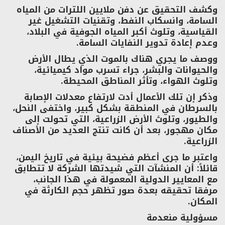
وكشف التحقيق عن دفن ملايين اللترات من المياه
السامة، وانسكاب النفط، وتقنيات التشغيل غير
القياسية، وتلوث أكبر المياه الجوفية في البلاد،
وعدم إعادة تدوير النفايات السامة.
ووصف ما يجري هناك بالموت الذي يطال الأرض
والحيوانات والبشر، جراء تسرب مواد كيميائية،
وتلوث الهواء، وتأثر المناطق المحيطة.
وذكر إن تلك الأعمال أدت لارتفاع معدلات الإصابة
بالسرطان في المنطقة بشكل كبير، واختفى النحل،
والطيور، وتلوث الأرض الزراعية، التي تحولت إلى
مكان مهجور، بعد أن كانت تنتج العديد من الأصناف
الزراعية.
واعتبر ما جرى أعظم فضيحة بيئية في تاريخ اليمن،
قائلاً: أن المنشآت التي شيدتها الشركة لا تتطابق
مع المعايير الدولية المعمولة في هذا الجانب،
مرفقا تحقيقه بعدة صور تظهر حجم الكارثة في
المكان.
مسؤولية منعدمة