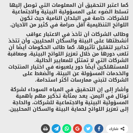
كما اعتبر التحقيق أن المعلومات التي توصل إليها
تسلط الضوء على المسؤولية البيئية والاجتماعية
للشركات، خاصة في البلدان النامية حيث تكون
اللوائح التنظيمية أقل صرامة في كثير من الأحيان.
وطالب الشركات أن تأخذ في الاعتبار عواقب
أنشطتها على البيئة والسكان المحليين، وأن تتخذ
تدابير لتقليل تأثيرها، كما طالب الحكومات أيضًا أن
تلعب دورها من خلال تعزيز اللوائح البيئية، ومعاقبة
الشركات التي لا تمتثل للمعايير الحالية.
للمستهلكين أيضًا دور يلعبونه في اختيار المنتجات
والخدمات المسؤولة عن البيئة، والضغط على
الشركات لتبني ممارسات أكثر استدامة.
وأشار إلى إن التحقيق في المياه السوداء لشركة
توتال في اليمن، يعد بمثابة تذكير مهم بأهمية
المسؤولية البيئية والاجتماعية للشركات، والحاجة
إلى تعزيز اللوائح لحماية البيئة والسكان المحليين.
شارك