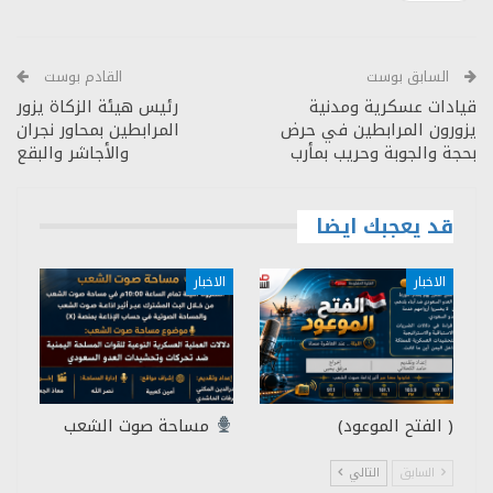
السابق بوست
القادم بوست
قيادات عسكرية ومدنية
رئيس هيئة الزكاة يزور
يزورون المرابطين في حرض
المرابطين بمحاور نجران
بحجة والجوبة وحريب بمأرب
والأجاشر والبقع
قد يعجبك ايضا
الاخبار
الاخبار
( الفتح الموعود)
مساحة صوت الشعب
السابق
التالي