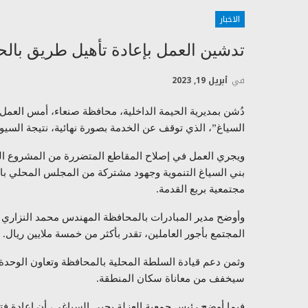
الاخبار
تدشين العمل بإعادة تأهيل طريق بالحي
في
أبريل 19, 2023
دُشن بمديرية الحيمة الداخلية، محافظة صنعاء، أمس العمل ب
السياغ”، الذي توقف عن الخدمة بصورة نهائية، نتيجة السيو
ويجري العمل في إصلاح المقاطع المتضررة من المشروع الب
بني السياغ التنموية وجهود مشتركة من المجلس المحلي ب
مجتمعية بربع القدمة.
وأوضح مدير المبادرات بالمحافظة المهندس محمد النزاري لوك
المجتمع بأجور العاملين، تقدر بأكثر من خمسة ملايين ريال.
وثمن دعم قيادة السلطة المحلية بالمحافظة وتعاون الوحدة 
سيخفف من معاناة سكان المنطقة.
فيما أوضح رئيس جمعية العزلة يحيى السياغي، أن إعادة ف