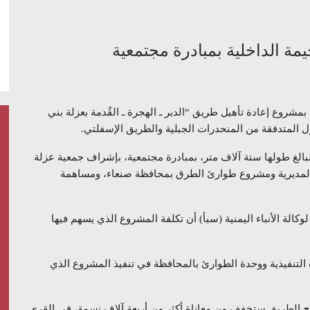
مة الداخلية بمبادرة مجتمعية
مشروع إعادة تأهيل طريق “الدبر ـ الهجرة ـ القُدمة بعزلة بني
ل المتدفقة من المنحدرات الجبلية والطريق الإسفلتي.
الغ طولها ستة آلاف متر، بمبادرة مجتمعية، بإشراف جمعية عزلة
المديرية ومشروع طوارئ الطرق بمحافظة صنعاء، ومساهمة
الة الأنباء اليمنية (سبأ) أن تكلفة المشروع الذي يسهم فيها
التنفيذية ووحدة الطوارئ بالمحافظة في تنفيذ المشروع الذي
تح الطريق ستخفف من معاناة أكثر من أربعة آلاف نسمة، في القرى