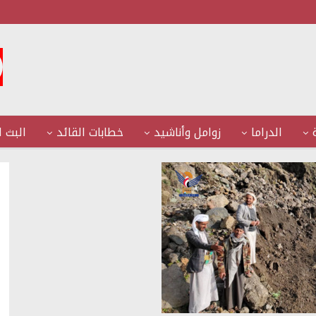
الدراما
زوامل وأناشيد
خطابات القائد
البث ا