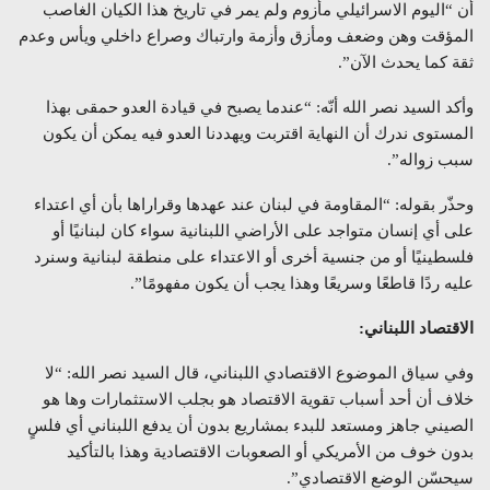
أن “اليوم الاسرائيلي مأزوم ولم يمر في تاريخ هذا الكيان الغاصب
المؤقت وهن وضعف ومأزق وأزمة وارتباك وصراع داخلي ويأس وعدم
ثقة كما يحدث الآن”.
وأكد السيد نصر الله أنّه: “عندما يصبح في قيادة العدو حمقى بهذا
المستوى ندرك أن النهاية اقتربت ويهددنا العدو فيه يمكن أن يكون
سبب زواله”.
وحذّر بقوله: “المقاومة في لبنان عند عهدها وقراراها بأن أي اعتداء
على أي إنسان متواجد على الأراضي اللبنانية سواء كان لبنانيًا أو
فلسطينيًا أو من جنسية أخرى أو الاعتداء على منطقة لبنانية وسنرد
عليه ردًا قاطعًا وسريعًا وهذا يجب أن يكون مفهومًا”.
الاقتصاد اللبناني:
وفي سياق الموضوع الاقتصادي اللبناني، قال السيد نصر الله: “لا
خلاف أن أحد أسباب تقوية الاقتصاد هو بجلب الاستثمارات وها هو
الصيني جاهز ومستعد للبدء بمشاريع بدون أن يدفع اللبناني أي فلسٍ
بدون خوف من الأمريكي أو الصعوبات الاقتصادية وهذا بالتأكيد
سيحسّن الوضع الاقتصادي”.