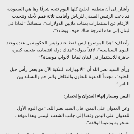
وأشار إلى أن منطقة الخليج كلها اليوم تتجه شرقًا وها هي السعودية
قد دعت الرئيس الصيني للرياض وأقامت ثلاثة قمم لأجله وتتحدث
الأرقام عن استثمارات بمئات ملايين الدولارات”، متسائلاً: “لماذا في
لبنان إلى هذه الدرجة هناك خوف وبطء؟”.
وأضاف: “هذا الموضوع ليس فقط عند رئيس الحكومة بل عنده وعند
القوى السياسية”، لافتاً بقوله: “هناك دولة اقتصادية ضخمة كبيرة
جاهزة للاستثمار في لبنان لماذا الأبواب موصدة؟”.
ورأى السيد نصر الله أن “الانهيارات البنكية الآن هو بعض رأس جبل
الجليد”، مجدداً الدعوة للتعاون والتكافل والتراحم والتساند بين
الناس”.
اليمن ومسار إنهاء العدوان والحصار:
وعن العدوان على اليمن، قال السيد نصر الله: “من اليوم الأول
للعدوان على اليمن وقفنا إلى جانب الشعب اليمني وهذا موقف
نفتخر به ودعونا لوقفه”.