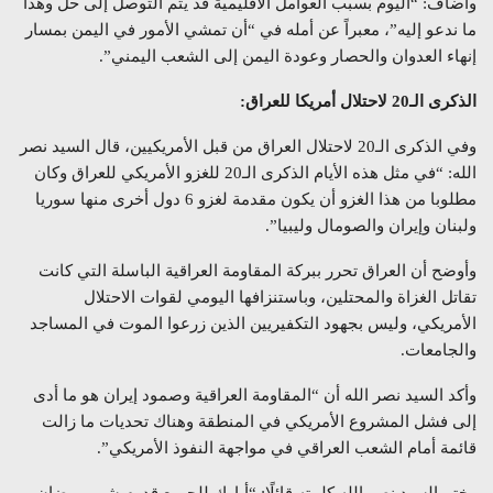
وأضاف: “اليوم بسبب العوامل الاقليمية قد يتم التوصل إلى حل وهذا
ما ندعو إليه”، معبراً عن أمله في “أن تمشي الأمور في اليمن بمسار
إنهاء العدوان والحصار وعودة اليمن إلى الشعب اليمني”.
الذكرى الـ20 لاحتلال أمريكا للعراق:
وفي الذكرى الـ20 لاحتلال العراق من قبل الأمريكيين، قال السيد نصر
الله: “في مثل هذه الأيام الذكرى الـ20 للغزو الأمريكي للعراق وكان
مطلوبا من هذا الغزو أن يكون مقدمة لغزو 6 دول أخرى منها سوريا
ولبنان وإيران والصومال وليبيا”.
وأوضح أن العراق تحرر ببركة المقاومة العراقية الباسلة التي كانت
تقاتل الغزاة والمحتلين، وباستنزافها اليومي لقوات الاحتلال
الأمريكي، وليس بجهود التكفيريين الذين زرعوا الموت في المساجد
والجامعات.
وأكد السيد نصر الله أن “المقاومة العراقية وصمود إيران هو ما أدى
إلى فشل المشروع الأمريكي في المنطقة وهناك تحديات ما زالت
قائمة أمام الشعب العراقي في مواجهة النفوذ الأمريكي”.
وختم السيد نصر الله كلمته قائلًا: “أبارك للجميع قدوم شهر رمضان