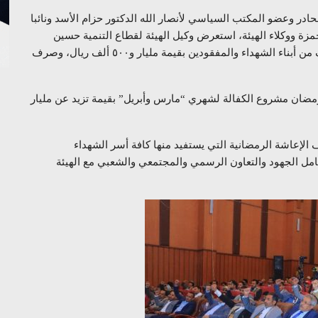
جحادر وعضو المكتب السياسي لأنصار الله الدكتور حزام الأسد ونائبا
زة ووكلاء الهيئة، استعرض وكيل الهيئة لقطاع التنمية حسين
القاضي مشاريع الهيئة الرمضانية التي تشمل كسوة 62 ألف من أبناء الشهداء والمفقودين بقيمة مليار و٥٠٠ ألف ريال، وصرف
مضان مشروع الكفالة لشهري “مارس وأبريل” بقيمة تزيد عن مليار
الإعاشة الرمضانية التي يستفيد منها كافة أسر الشهداء
ى تكامل الجهود والتعاون الرسمي والمجتمعي والشعبي مع الهيئة