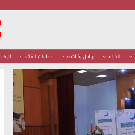
الدراما
زوامل وأناشيد
خطابات القائد
البث ا