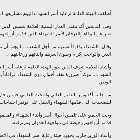
أطلقت الهيئة العامة لرعاية أسر الشهداء اليوم مشاريعها ال
وفي التدشين أكد مفتي الديار اليمنية العلامة شمس الدين 
تعبر عن الوفاء والعرفان لأسر الشهداء الذين قدّموا أروا
وقال “الشهداء بذلوا أنفسهم من أجل الشعب، ما يجب أن نك
الدين والواجب إكرام وصون أسرهم وأبنائهم ورعايتهم”.
وأشاد العلامة شرف الدين بدور الهيئة العامة لرعاية أسر ا
الشهداء .. مؤكداً ضرورة تفقد أحوال ذوي الشهداء عرافانا
الوطن.
من جانبه أكد وزير التعليم العالي والبحث العلمي حسين حا
للتضحيات التي قدّمها الشهداء والعمل على توفير احتياجا
وحث الجميع على تلمس أحوال أسر وأبناء الشهداء والمفقودين
قدّموا أرواحهم رخيصة في مواجهة العدوان ومرتزقته.
وأشاد الوزير حازب بجهود هيئة رعاية أسر الشهداء في الاه