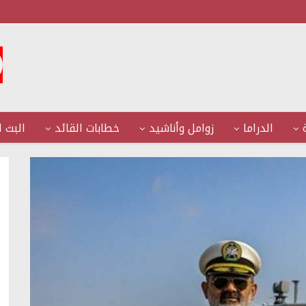
الدراما
زوامل وأناشيد
خطابات القائد
البث ا