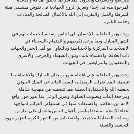
المرجوة منه في إحياء وتعزيز الروح الجهادية في نفوس منتسبي هيئة
الشرطة والعمل والتقرب إلى الله بالأعمال الصالحة والعبادات
وخدمة الناس.
ووجه وزير الداخلية بالإحسان إلى الناس وتقديم الخدمات لهم في
الشهر المبارك وبما يرعى تكريمهم والاهتمام بالسجناء في
الإصلاحيات المركزية والاحتياطية وبالتعاون مع أهل الخير والجهات
ذات العلاقة، والاهتمام بأبناء وذوي الشهداء والجرحى والأسرى
والمفقودين والمرابطين في الجبهات
وحث وزير الداخلية على اغتنام شهر رمضان المبارك والاهتمام بما
تتضمنه المحاضرات الرمضانية للسيد القائد عبد الملك الحوثي
يحفظه الله والاستفادة العملية مما تتضمنه من منهجية شاملة
ومراجعة الذات وتصويب السلوك وتعزيز الوعي بما يدور حول واقع
الأمة من مخاطر، والاستفادة منها في استنهاض العزائم لمواجهة
أعداء الإسلام.. مشددا بتلمس أحوال الناس والعمل على تدارس
ومعالجة القضايا المجتمعية والاستفادة من الشهر الكريم لتعزيز جهود
التحشيد والتعبئة