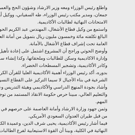
واطلع رئيس الوزراء ومعه وزير الارشاد وشؤون الحج والعم
جمعان، ومدير مكتب رئيس الوزراء، طه السفياني، ووكيل أول 
الامتحانات النهائية لطالبات الأكاديمية.
واستمع من وكيل قطاع الأشغال، المهندس عبد الكريم الحو
البالغ تكلفته مائة وخمسون مليون ريال بتمويل من أمانة الع
العامة تحت إشراف قطاع الأشغال بالأمانة.
وأوضح الحوثي وراجح أن المشروع اشتمل على إعادة تأه
وإدارة الاكاديمية وسكن للطالبات وملحقاتها، وكذا إنشاء س
وكادر الأكاديمية، وتشجير المسطحات الخضراء.
بدوره، أكد رئيس الوزراء أهمية الأكاديمية العليا للقرآن ا
الشرعية في بناء الأجيال لا سيما التركيز على القطاع النسو
وأشاد بجودة المنهج الدراسي والأكاديمي وهيئة التدريس وع
والتعليم العالي، مبينا حرص حكومة الانقاذ المستمد من تو
المهم.
وثمن جهود وزارة الارشاد وأمانة العاصمة على حرصهم في إ
من قبل طيران العدوان السعودي الأمريكي.