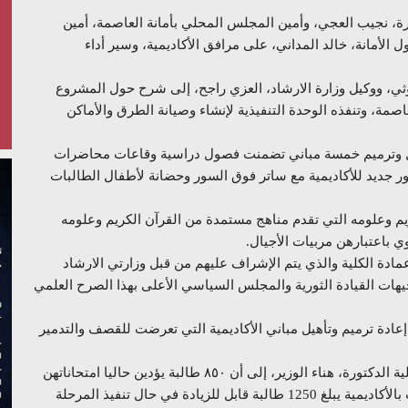
رة، نجيب العجي، وأمين المجلس المحلي بأمانة العاصمة، أمين
الأمانة، خالد المداني، على مرافق الأكاديمية، وسير أداء
ثي، ووكيل وزارة الارشاد، العزي راجح، إلى شرح حول المشروع
اصمة، وتنفذه الوحدة التنفيذية لإنشاء وصيانة الطرق والأماكن
يل وترميم خمسة مباني تضمنت فصول دراسية وقاعات محاضرات
ور جديد للأكاديمية مع ساتر فوق السور وحضانة لأطفال الطالبات
لكريم وعلومه التي تقدم مناهج مستمدة من القرآن الكريم وعلومه
ي باعتبارهن مربيات الأجيال.
مادة الكلية والذي يتم الإشراف عليهم من قبل وزارتي الارشاد
جيهات القيادة الثورية والمجلس السياسي الأعلى بهذا الصرح العلمي
عادة ترميم وتأهيل مباني الأكاديمية التي تعرضت للقصف والتدمير
فيما أشار رئيس الأكاديمية، يحيى شرف الدين، وعميدة الكلية الدكتورة، هناء الوزير، إلى أن ٨٥٠ طالبة يؤدين حاليا امتحاناتهن
النهائية في الكلية، وبينا أن القوة الاستيعابية لفرع الطالبات بالأكاديمية يبلغ 1250 طالبة قابل للزيادة في حال تنفيذ المرحلة