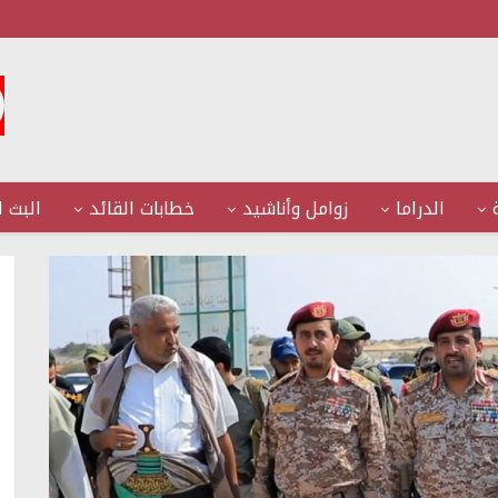
الدراما
زوامل وأناشيد
خطابات القائد
البث ا