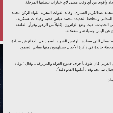
عداد وأقوى من أي وقت مضى لاي خيارات تتطلبها المرحلة.
 محمد عبدالكريم الغماري، وقائد القوات البحرية اللواء الركن محمد
المداني ومحافظ الحديدة محمد عياش قحيم وقيادات عسكرية،
لحديدة.. حيث وضع الزائرون، إكليلاً من الزهور وقرأوا الفاتحة
 عن اليمن وسيادته واستقلاله.
ستبسال التي سطرها الرئيس الشهيد الصماد في الدفاع عن سيادة
طة خالدة في ذاكرة الأجيال يستلهمون منها معاني الصمود
الغربي كان طوفاناً جرف جموع الغزاة والمرتزقة .. وقال “بوفاء
ال شامخة وقف أمامها العدو ذليلاً”.
اد.