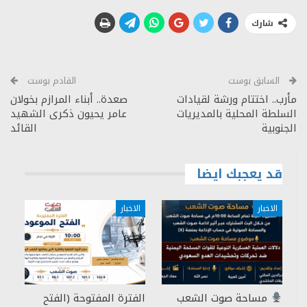
شارك
السابق بوست
القادم بوست
مأرب.. اختتام ورشة لقيادات
صعدة.. أبناء المرازم بخولان
السلطة المحلية بالمديريات
عامر يحيون ذكرى الشهيد
الجنوبية
القائد
قد يعجبك ايضا
الاخبار
الاخبار
مساحة صوت الشعب
الفترة المفتوحة (الفتح