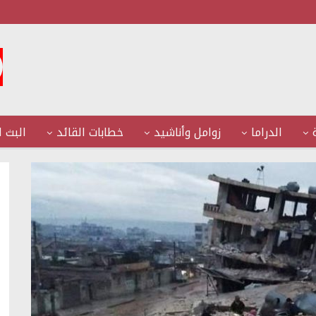
الدراما
زوامل وأناشيد
خطابات القائد
البث ا