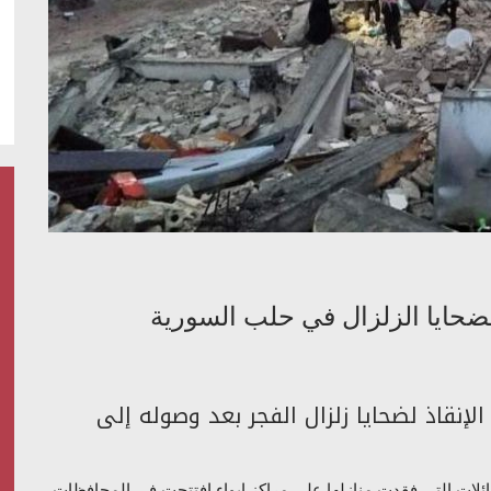
 لضحايا الزلزال في حلب السورية
 الإنقاذ لضحايا زلزال الفجر بعد وصوله إلى
عائلات التي فقدت منازلها على مراكز إيواء افتتحت في المحافظات