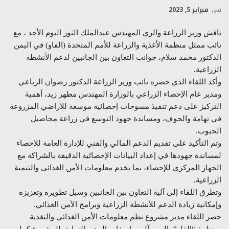
في
فبراير 5, 2023
ناقش وزير الزراعة والري المهندس عبدالملك الثور اليوم الأحد ، مع
نائب ممثل منظمة الأغذية والزراعة للأمم المتحدة (الفاو) في اليمن
الدكتور محمد سلام، جوانب التعاون بين الجانبين لدعم الأنشطة
الزراعية.
وأكد اللقاء الذي حضره نائب وزير الزراعة الدكتور رضوان الرباعي
ومدير عام الإحصاء الزراعي بالوزارة المهندس مطهر زيد، أهمية
التركيز على دعم تنفيذ مسوحات إحصائية موسعة للأراضي المزروعة
في تهامة والجوف، ومساندة جهود التوسع في زراعة محاصيل
الحبوب.
وتم التأكيد على تقديم الدعم المالي والفني للإدارة العامة للإحصاء
لمساندة جهودها في إعداد البيانات الإحصائية الدقيقة بالشراكة مع
الجهاز المركزي للإحصاء، بما يخدم معلومات الأمن الغذائي والتنمية
الزراعية.
وتطرق اللقاء إلى آلية التعاون بين الجانبين وسبل تطويره وتعزيزه
وإمكانية زيادة الدعم للأنشطة الزراعية وبرامج الأمن الغذائي.
حضر اللقاء مدير مشروع نظم معلومات الأمن الغذائي والتغذية
بمنظمة “الفاو” باليمن آليمو اسفاو والمدير السابق للمشروع كماو