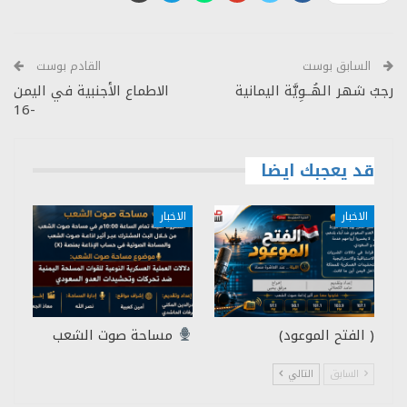
السابق بوست
القادم بوست
رجبُ شهر الهُــوِيَّة اليمانية
الاطماع الأجنبية في اليمن
-16
قد يعجبك ايضا
الاخبار
الاخبار
( الفتح الموعود)
مساحة صوت الشعب
السابق
التالي