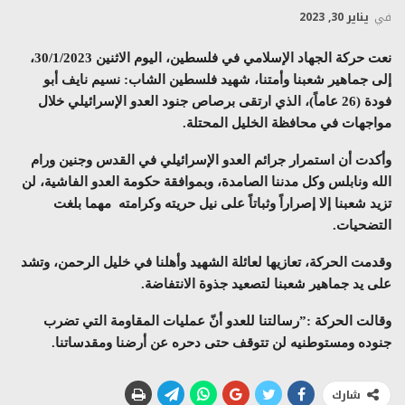
في
يناير 30, 2023
نعت حركة الجهاد الإسلامي في فلسطين، اليوم الاثنين 30/1/2023،
إلى جماهير شعبنا وأمتنا، شهيد فلسطين الشاب: نسيم نايف أبو
فودة (26 عاماً)، الذي ارتقى برصاص جنود العدو الإسرائيلي خلال
مواجهات في محافظة الخليل المحتلة.
وأكدت أن استمرار جرائم العدو الإسرائيلي في القدس وجنين ورام
الله ونابلس وكل مدننا الصامدة، وبموافقة حكومة العدو الفاشية، لن
تزيد شعبنا إلا إصراراً وثباتاً على نيل حريته وكرامته مهما بلغت
التضحيات.
وقدمت الحركة، تعازيها لعائلة الشهيد وأهلنا في خليل الرحمن، وتشد
على يد جماهير شعبنا لتصعيد جذوة الانتفاضة.
وقالت الحركة :”رسالتنا للعدو أنّ عمليات المقاومة التي تضرب
جنوده ومستوطنيه لن تتوقف حتى دحره عن أرضنا ومقدساتنا.
شارك