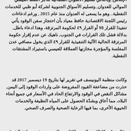
الموالي للعدوان, وتسليم الأسواق الجنوبية لشركة أبو ظبي للخدمات
النفطية.. وهو ما يسعى له العدوان منذ عام 2015 , ورغم ادعاءات
رئيس اللجنة الاقتصادية حافظ معياد بأن احتجاز سفن الوقود يأتي
تنفيذا للقرار ٧٥ أو القرار ٤٩ لحكومة المرتزقة، وهذا ادعاء باطل,
بدلالة فشل تلك القرارات في الجنوب, ناهيك عن عدم إقرار حكومة
المرتزقة الحالية الآلية التنفيذية للقرار ٤٩ الذي يخول مصافي عدن
المفلسة والمؤجرة مخازنها العملاقة للعيسي باستيراد المشتقات
النفطية.
وكانت منظمة اليونيسف في تقرير لها بتاريخ 19 ديسمبر 2017 قد
حذرت من مضاعفة القيود المفروضة على واردات الوقود إلى اليمن,
مشاكل النقص في الوقود والارتفاع الحاد في الأسعار في جميع أنحاء
البلاد، مما أعاق وبشدّة الحصول على المياه النظيفة والخدمات
الحيوية الأخرى، بما فيها الرعاية الصحية والصرف الصحي.