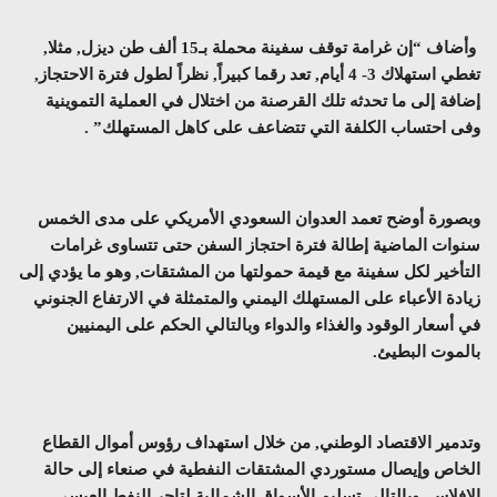
وأضاف “إن غرامة توقف سفينة محملة بـ15 ألف طن ديزل, مثلا,
تغطي استهلاك 3- 4 أيام, تعد رقما كبيراً, نظراً لطول فترة الاحتجاز,
إضافة إلى ما تحدثه تلك القرصنة من اختلال في العملية التموينية
وفى احتساب الكلفة التي تتضاعف على كاهل المستهلك” .
وبصورة أوضح تعمد العدوان السعودي الأمريكي على مدى الخمس
سنوات الماضية إطالة فترة احتجاز السفن حتى تتساوى غرامات
التأخير لكل سفينة مع قيمة حمولتها من المشتقات, وهو ما يؤدي إلى
زيادة الأعباء على المستهلك اليمني والمتمثلة في الارتفاع الجنوني
في أسعار الوقود والغذاء والدواء وبالتالي الحكم على اليمنيين
بالموت البطيئ.
وتدمير الاقتصاد الوطني, من خلال استهداف رؤوس أموال القطاع
الخاص وإيصال مستوردي المشتقات النفطية في صنعاء إلى حالة
الإفلاس, وبالتالي تسليم الأسواق الشمالية لتاجر النفط العيسي