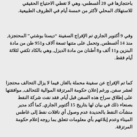
باحتجازها في 20 أغسطس، وهي لا تغطي الاحتياج الحقيقي
للاستهلاك المحلي لأكثر من خمسة أيام في الظروف الطبيعية.
وفي 9 أكتوبر الجاري تم الإفراج السفينة “ديستا بوشتي” المحتجزة,
منذ 14 أغسطس, وتحمل على متنها تسعة آلاف و951 طن من مادة
البنزين و11 ألف و8 أطنان من مادة الديزل, وهي بالكاد تكفي لثلاثة
أيام فقط.
كما تم الإفراج عن سفينة محملة بالغاز, فيما لا يزال التحالف محتجزا
لعشر سفن, ورغم إعلان حكومة المرتزقة الموالية للتحالف, موافقتها
على إطلاق سراح هذه السفن قبل أيام, فقد نفت شركة النفط
بصنعاء ذلك في بيان لها بتاريخ 15 أكتوبر الجاري, كما أكد مدير
منشآت النفط بالحديدة عدم وصول أي ناقلات نفط إلى غاطس
الميناء وعدم إبلاغهم بأي معلومات تتعلق بما روجه إعلام حكومة
المرتزقة.