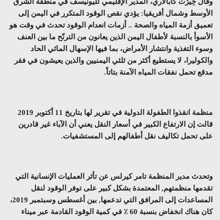
وقال خِيرْت كابالاري، المدير الإقليمي لليونيسف في منطقة الشرق
الأوسط وشمال أفريقيا: يؤدي نقص الوقود المتكرر في اليمن إلى
تعميق أزمة المياه والصحة .. أزمات انعدام الوقود تحدث في وقت هو
الأسوأ بالنسبة لأطفال اليمن الذين يعانون من الترنّح ما بين العنف
وسوء التغذية وانتشار الأمراض، بما فيها الإسهال المائي الحاد
والكوليرا، لا يستطيع أكثر من ثلثي اليمنيين والذين يعيشون في فقر
مدقع تحمل نفقات المياه الآمنة بتاتاً.
منظمة انقذوا الطفولة الدولية في تقرير لها بتاريخ 11 أكتوبر 2019
قالت إن الارتفاع الكبير في أسعار النقل يعني أن الآباء غير قادرين
على تحمل تكاليف نقل أطفالهم إلى المستشفيات.
وتحدث مدير المنظمة تامر كيرلس عن تأثر العمليات الإنسانية التي
تقدمها منظمتهم, المعتمدة بشكل كبير على توفر الوقود لنقل
المساعدات إلى المرافق التي تدعمها, بين أغسطس وسبتمبر 2019،
كان هناك انخفاض بنسبة 60 ٪ في كمية الوقود القادمة عبر ميناء