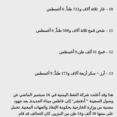
10 – غاز ثلاثة آلاف و722 طناً, 6 أغسطس
11 – شحن قمح ثلاثة آلاف و500 طناً, 6 أغسطس
12 – قمح 31 ألف طن,9 أغسطس
13 – أرز + سكر أربعة آلاف و173 طناً, 9 أغسطس
هذا وقد أعلنت شركة النفط اليمنية في 26 سبتمبر الماضي عن
وصول السفينة ” أدفنشر” إلى غاطس ميناء الحديدة, بعد جهود
مضنية من وزارة الخارجية بحكومة الإنقاذ والجهات المعنية, تحمل
على متنها 30 ألف و54 طن من البنزين, كان التحالف قد قام