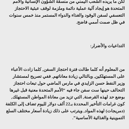
لكن ما يريده الشعب اليمني من منسقة الشؤون الإنسانية والأمم
المتحدة هو إيجاد آلية عملية دائمة وملزمة لوقف عبثية الاحتجاز
التعسفي لسفن الوقود والغذاء والدواء المستمر منذ خمس سنوات
في ظل صمت أممي فاضح.
التداعيات والأضرار:
من المعلوم أنه كلما طالت فترة احتجاز السفن, كلما زادت الأعباء
على المستهلكين, وبالتالي زيادة معاناتهم, ففي تصريح لمستشار
وزير النفط حسن الزايدي في مارس الماضي حول تبعات احتجاز
التحالف حينها ست سفن جاء فيه “الأمم المتحدة معنية قبل غيرها
بوضع حد لهذه القرصنة, التي تزيد من معاناة المواطن المستهلك,
كون غرامات التأخير المحددة بـ22 ألف دولار لليوم تضاف إلى الكلفة
(دمريجات) لهذه المواد, ويترتب على ذلك زيادة أسعار مختلف السلع
التموينية والغذائية الأساسية”.