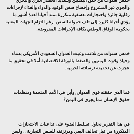
خمس سنوات من خنق اليمنيين وتشديد الحصار البري والبحري
والجوي غير المشروع وإخضاع سفن الوقود والدواء والغذاء لإجراءات
رقابية جائرة واحتجازات تعسفية متكررة تمتد أحيانا لعدة أشهر ما
يؤدي أحيانا كثيرة إلى تلف حمولة السفن, رغم التزام الجهات المعنية
بحكومة الوفاق الوطني بكافة الإجراءات المفروضة.
خمس سنوات من تلاعب وعبث العدوان السعودي الأمريكي بدماء
وحياة وقوت اليمنيين والضغط بالورقة الاقتصادية أملا في تحقيق ما
عجزت عن تحقيقه ترسانته الحربية.
فما الذي حققته قوى العدوان, وأين هي الأمم المتحدة ومنظمات
حقوق الإنسان مما يجري في اليمن؟
في هذا التقرير نحاول تسليط الضوء على تداعيات الاحتجازات
المتكررة من قبل تحالف البغي ومرتزقته للسفن التجارية .. وليس