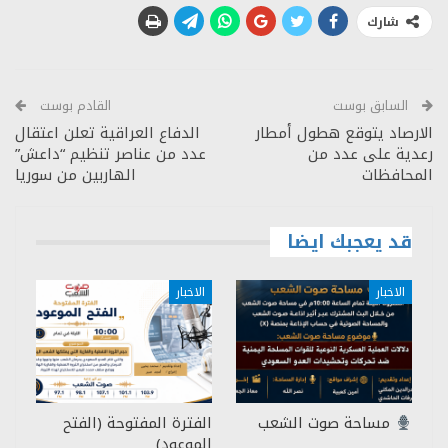
شارك
السابق بوست
القادم بوست
الارصاد يتوقع هطول أمطار
الدفاع العراقية تعلن اعتقال
رعدية على عدد من
عدد من عناصر تنظيم “داعش”
المحافظات
الهاربين من سوريا
قد يعجبك ايضا
الاخبار
الاخبار
مساحة صوت الشعب
الفترة المفتوحة (الفتح
الموعود)