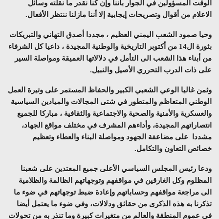
الوقت المسؤولين في الجوار بأننا وإن كنا نقدر ما نقلته وسائل
الاعلام من أقوال وتصريحات إيجابية إلا أننا مازلنا ننتظر الأفعال.
وحيا صمود الشعب اليمني العظيم ، مجددا أصدق التهاني والتبريكات
بثورة ال14 من أكتوبر التاريخية والوطنية المجيدة ، داعيا كل الشرفاء
من أبناء هذا الشعب الى التأمل في دلالاتها العميقة ومواصلة السير
على ذات الدرب التحرري الأصيل والنبيل.
وثمن غاليا الوعي الشعبي الكبير والحفاظ المستمر على وتيرة العمل
الوطني المتعاظم والمتطور في شتى المجالات والميادين السياسية
والعسكرية والأمنية والصحية والاجتماعية والثقافية ، مباركا للجميع
انتصاراتهم المجيدة، وأداءهم المشرف في مختلف مواقع الجهاد،
مشددا على مضاعفة الجهود ومواصلة البناء والعطاء وتعظيم
خصائص التعاون والتكامل.
ودعا رئيس المجلس السياسي الأعلى جميع المعتدين على شعبنا
المظلوم وكل الغارقين في مواقفهم وتوجهاتهم الظالمة والظلامية
الى مراجعة مواقفهم وحساباتهم وإعادة ضبط توجهاتهم في ضوء ما
تذكرنا به هذه الذكرى من حقائق ودلالات، وفي ضوء ما يعتمل أيضا
في عموم المنطقة والعالم من متغيرات كبيرة وما تنذر به من تحولات