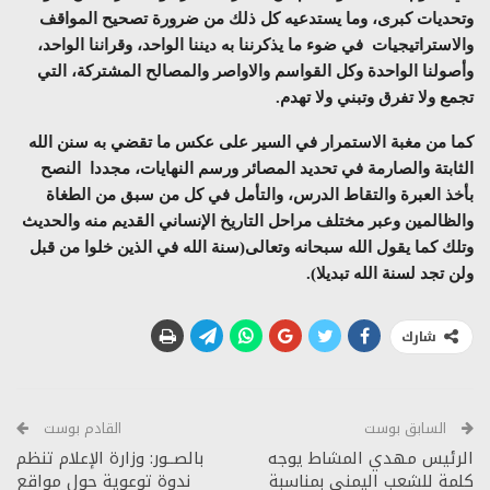
وتحديات كبرى، وما يستدعيه كل ذلك من ضرورة تصحيح المواقف
والاستراتيجيات في ضوء ما يذكرننا به ديننا الواحد، وقراننا الواحد،
وأصولنا الواحدة وكل القواسم والاواصر والمصالح المشتركة، التي
تجمع ولا تفرق وتبني ولا تهدم.
كما من مغبة الاستمرار في السير على عكس ما تقضي به سنن الله
الثابتة والصارمة في تحديد المصائر ورسم النهايات، مجددا النصح
بأخذ العبرة والتقاط الدرس، والتأمل في كل من سبق من الطغاة
والظالمين وعبر مختلف مراحل التاريخ الإنساني القديم منه والحديث
وتلك كما يقول الله سبحانه وتعالى(سنة الله في الذين خلوا من قبل
ولن تجد لسنة الله تبديلا).
شارك
السابق بوست
القادم بوست
الرئيس مهدي المشاط يوجه
بالصــور: وزارة الإعلام تنظم
كلمة للشعب اليمني بمناسبة
ندوة توعوية حول مواقع