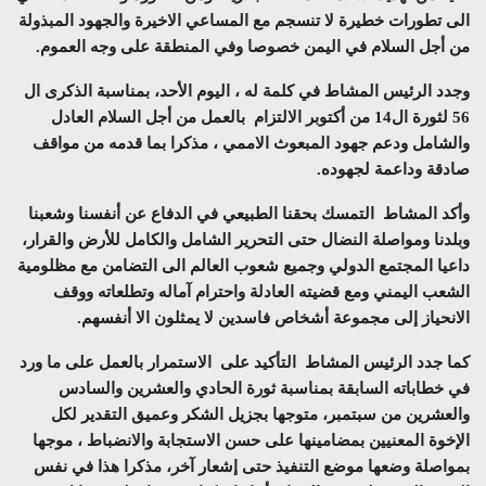
الى تطورات خطيرة لا تنسجم مع المساعي الاخيرة والجهود المبذولة
من أجل السلام في اليمن خصوصا وفي المنطقة على وجه العموم.
وجدد الرئيس المشاط في كلمة له ، اليوم الأحد، بمناسبة الذكرى ال
56 لثورة ال14 من أكتوبر الالتزام بالعمل من أجل السلام العادل
والشامل ودعم جهود المبعوث الاممي ، مذكرا بما قدمه من مواقف
صادقة وداعمة لجهوده.
وأكد المشاط التمسك بحقنا الطبيعي في الدفاع عن أنفسنا وشعبنا
وبلدنا ومواصلة النضال حتى التحرير الشامل والكامل للأرض والقرار،
داعيا المجتمع الدولي وجميع شعوب العالم الى التضامن مع مظلومية
الشعب اليمني ومع قضيته العادلة واحترام آماله وتطلعاته ووقف
الانحياز إلى مجموعة أشخاص فاسدين لا يمثلون الا أنفسهم.
كما جدد الرئيس المشاط التأكيد على الاستمرار بالعمل على ما ورد
في خطاباته السابقة بمناسبة ثورة الحادي والعشرين والسادس
والعشرين من سبتمبر، متوجها بجزيل الشكر وعميق التقدير لكل
الإخوة المعنيين بمضامينها على حسن الاستجابة والانضباط ، موجها
بمواصلة وضعها موضع التنفيذ حتى إشعار آخر، مذكرا هذا في نفس