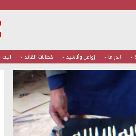
الدراما
زوامل وأناشيد
خطابات القائد
البث ا