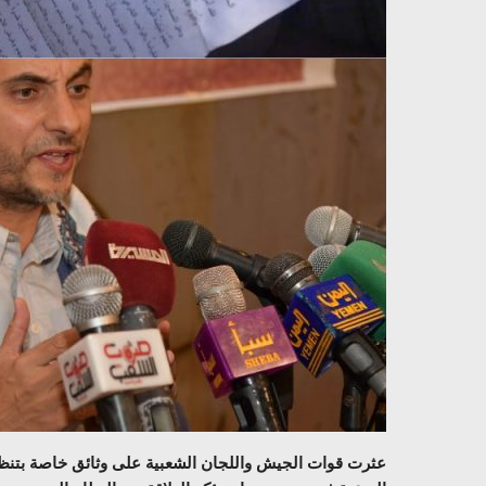
عثرت قوات الجيش واللجان الشعبية على وثائق خاصة بتنظ