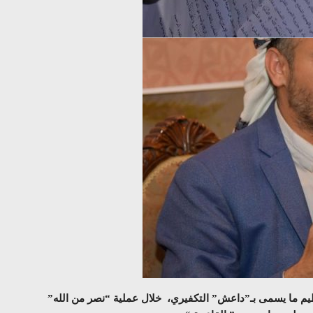
يم ما يسمى بـ”داعش” التكفيري، خلال عملية “نصر من الله”