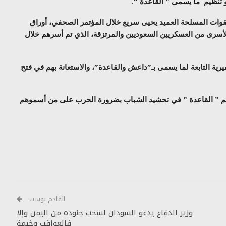
و تنظيم ما يسمى ” القاعدة “.
وات المسلحة العميد يحيى سريع خلال المؤتمر الصحفي، أوراق
أسرى من العسكريين السعوديين والمرتزقة، الذي تم أسرهم خلال
رية التابعة لما يسمى بـ”داعش والقاعدة”، والاستعانة بهم في فتح
يم ” القاعدة ” في تحشيد الشباب بضرورة الحرب على من أسموهم
القادم بوست
وزير الدفاع يدعو السودان لسحب جنوده من اليمن وإلا
فالعواقب وخيمة