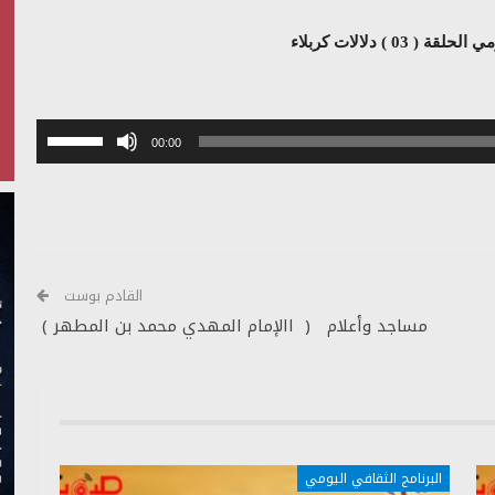
 03 ) دلالات كربلاء
استخدم
00:00
مفاتيح
الأسهم
أعلى/
أسفل
لزيادة
أو
القادم بوست
خفض
مساجد وأعلام ( االإمام المهدي محمد بن المطهر )
مستوى
الصوت.
البرنامج الثقافي اليومي