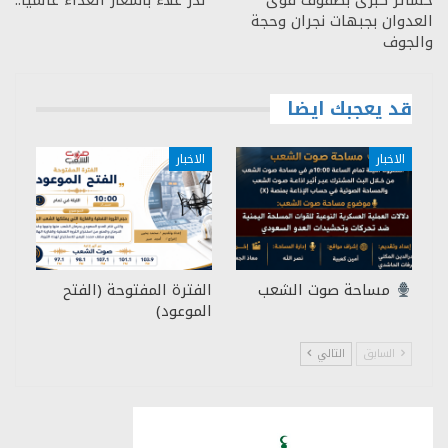
خسائر كبرى بصفوف قوى
نذر غلاء بأسعار الغذاء عالميا..
العدوان بجبهات نجران وحجة
والجوف
قد يعجبك ايضا
الاخبار
الاخبار
مساحة صوت الشعب
الفترة المفتوحة (الفتح
الموعود)
السابق
التالي