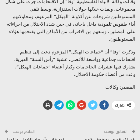
وقالت وكالة الأنباء الفلسطينية “وفا” إن الاقتحامات جرت على شكل
مجموعات، ونفذت خلالها جولات استفزازية، وسط تلقي
المستوطنين شروحات عن أكذوبة “الهيكل” المزعوم، ومحاولاتهم
أداء طقوس تلمودية داخل باحاته، في حين شدد الاحتلال من اجراءاته
على المصلين، ومنعهم من الاقتراب من الأماكن التي يقتحمها هؤلاء
المستوطنون.
وذكرت “وفا” أن “جماعات الهيكل” المزعوم دعت إلى تنظيم
اقتحامات جماعية وواسعة للأقصى، عشية “رأس السنة” العبرية،
يشارك فيها عشرات الحاخامات وكبار أعضاء “جماعات الهيكل”،
وعدد من أعضاء حكومة الاحتلال.
المصدر: وكالات
شارك
السابق بوست
القادم بوست