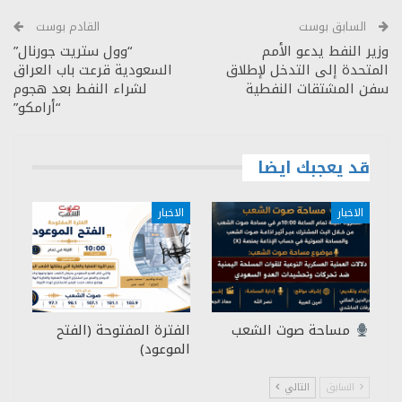
السابق بوست
القادم بوست
وزير النفط يدعو الأمم
“وول ستريت جورنال”
المتحدة إلى التدخل لإطلاق
السعودية قرعت باب العراق
سفن المشتقات النفطية
لشراء النفط بعد هجوم
“أرامكو”
قد يعجبك ايضا
الاخبار
الاخبار
مساحة صوت الشعب
الفترة المفتوحة (الفتح
الموعود)
السابق
التالي