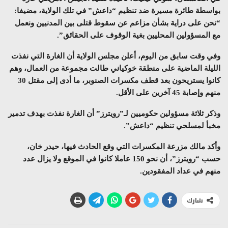
بواسطة طائرة مسيرة ضد تنظيم “داعش” في تلك الولاية، مضيفا:
“نحن على دراية بشأن مزاعم عن سقوط قتلى بين المدنيين ونعمل
مع المسؤولين المحليين بغية الوقوف على الحقائق”.
وفي وقت سابق من اليوم، أعلن مجلس الولاية أن الغارة التي نفذت
الليلة الماضية على منطقة خوكياني طالت مجموعة من العمال، وهم
كانوا يستريحون بعد قطف مكسرات الصنوبر، ما أدى إلى مقتل 30
منهم وإصابة 45 آخرين على الأقل.
وذكر ثلاثة مسؤولين حكوميين لـ”رويترز” أن الغارة نفذت بهدف تدمير
مخبأ لمسلحي تنظيم “داعش”.
وأكد مالك مزرعة المكسرات التي وقع الحادث فيها، حيدر خان،
حسب “رويترز”، أن نحو 150 عاملا كانوا في الموقع ولا يزال عدد
منهم في عداد المفقودين.
شارك