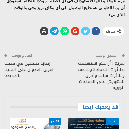
مرمانا وقد يطالها الاستهداف في أي لحظة.. مؤكدا للنظام السعودي
أن يدنا الطولى تستطيع الوصول إلى أي مكان نريد وفى والوقت
الذى نريد.
شارك
السابق بوست
القادم بوست
سريع : أرامكو استهدفت
إصابة طفلتين في قصف
بطائرات الصماد3 وقاصف
لقوى العدوان على التحيتا
وطائرات نفاثة وأخرى
بالحديدة
للتشويش على الدفاعات
الجوية
قد يعجبك ايضا
الاخبار
الاخبار