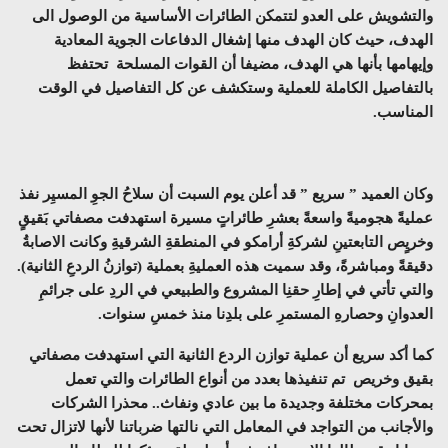
والتشويش على العدو لتتمكن الطائرات الأساسية من الوصول الى
الهدف
، حيث
كان الهدف منها إشغال الدفاعات الجوية المعادية
وإيهامها بأنها هي الهدف
، مضيفا أن
القوات المسلحة تحتفظ
بالتفاصيل الكاملة للعملية وستكشف عن كل التفاصيل في الوقت
المناسب.
وكان العميد ” سريع ” قد أعلن يوم السبت أن سلاحُ الجوِ المسيِر نفذ
عمليةً هجوميةً واسعةً بعشرِ طائراتٍ مسيرة استهدفت مصفاتي بَقيقٍ
وخريٍص التابعتينِ لشركةِ أرامكو في المنطقةِ الشرقيةِ وكانت الاصابةُ
دقيقةً ومباشرةً، وقد سميت هذه العمليةِ بعملية (توازنُ الردعِ الثانية).
والتي تأتي في إطارِ حقنِا المشروع والطبيعي في الردِ على جرائمِ
العدوانِ وحصارهِ المستمرِ على بلدِنا منذ خمسِ سنوات.
كما أكد سريع أن عملية توازن الردع الثانية التي استهدفت مصفاتي
بقيق وخريص تم تنفيذها بعدد من أنواع الطائرات والتي تعمل
بمحركات مختلفة وجديدة ما بين عادي ونفاث.. محذرا الشركات
والأجانب من التواجد في المعامل التي نالتها ضرباتنا لأنها لاتزال تحت