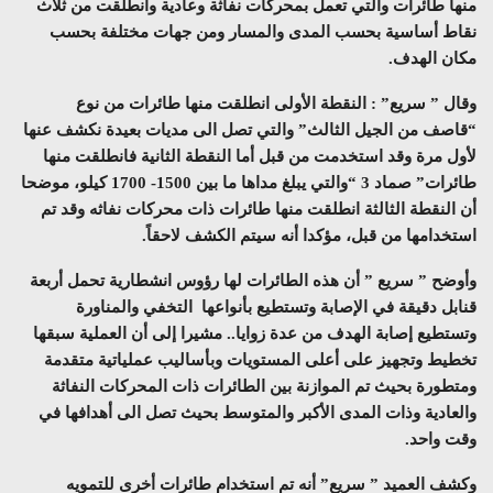
منها طائرات
والتي
تعمل بمحركات نفاثة وعادية وانطلقت من ثلاث
نقاط أساسية بحسب المدى والمسار ومن جهات مختلفة بحسب
مكان الهدف.
وقال ” سريع” : النقطة الأولى انطلقت منها طائرات من نوع
“قاصف من الجيل الثالث” والتي تصل الى مديات بعيدة نكشف عنها
لأول مرة وقد استخدمت من قبل
أما
النقطة الثانية فانطلقت منها
طائرات” صماد 3 “والتي يبلغ مداها ما بين 1500- 1700 كيلو
، موضحا
أن
النقطة الثالثة انطلقت منها طائرات ذات محركات نفاثه وقد تم
استخدامها من قبل، مؤكدا أنه سيتم الكشف لاحقاً
.
وأوضح ” سريع ” أن
هذه الطائرات لها رؤوس انشطارية تحمل أربعة
قنابل دقيقة في الإصابة
و
تستطيع بأنواعها التخفي والمناورة
وتستطيع إصابة الهدف من عدة زوايا
.. مشيرا إلى أن العملية سبقها
تخطيط وتجهيز على أعلى المستويات وبأساليب عملياتية متقدمة
ومتطورة بحيث تم الموازنة بين الطائرات ذات المحركات النفاثة
والعادية وذات المدى الأكبر والمتوسط بحيث تصل الى أهدافها في
وقت واحد.
وكشف العميد ” سريع” أنه تم استخدام طائرات أخرى للتمويه