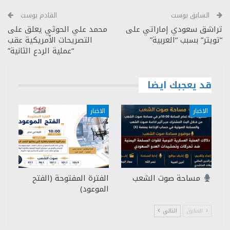
السابق بوست
القادم بوست
تراشق سعودي إماراتي على
محمد علي الحوثي يعلق على
“تويتر” بسبب “العربية”
التصريحات الأمريكية عقب
“عملية الردع الثانية”
قد يعجبك ايضا
الاخبار
الاخبار
مساحة صوت الشعب
الفترة المفتوحة (الفتح
الموعود)
السابق
التالي