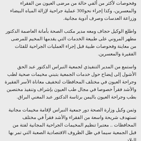
وفحوصات لأكثر من ألفي حالة من مرضى العيون من الفقراء
والمعسرين، وكذا إجراء نحو300 عملية جراحية لإزالة المياه البيضاء
وزراعة العدسات وصرف أدوية مجانية.
واطلع الوكيل حجاف ومعه مدير مكتب الصحة بأمانة العاصمة الدكتور
مطهر المروني على طبيعة الخدمات التي يقدمها المخيم للمرضى
من معاينة وفحوصات طبية قبل إجراء العمليات الجراحية للفئات
الفقيرة والمعسرين.
واستمع من المدير التنفيذي لجمعية النبراس الدكتور عبد الحق
الأشول إلى إيضاح حول خدمات الجمعية بتبني مخيمات صحية لطب
وجراحة العيون في مختلف المحافظات لتخفيف معاناة الأسر الفقيرة
والأشد فقراً خصوصا في مجال طب العيون بإشراف وتنفيذ مختصين
بطب وجراحة العيون باليمن برئاسة الدكتور عبد المغني البراق.
وثمن وكيل وزارة الصحة دور جمعية النبراس لإقامة مخيمات مجانية
تستهدف شريحة واسعة من الفقراء والأشد فقراً في مختلف
المحافظات .. معتبرا تنظيم المخيمات الجراحية المجانية لفتة من
قبل الجمعية سيما في ظل الظروف الاقتصادية الصعبة التي تمر بها
البلاد.