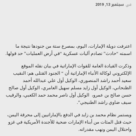
في
سبتمبر 13, 2019
اعترفت دويلة الإمارات، اليوم، بمصرع ستة من جنودها نتيجة ما
اسمته “حادث” تصادم آليات عسكرية “في أرض العمليات” حد قولها.
وذكرت القيادة العامة للقوات الإماراتية في بيان نقله الموقع
الإلكتروني لوكالة الأنباء الإماراتية أن “ الجنود القتلى هم: النقيب
سعيد أحمد راشد المنصوري، الوكيل أول علي عبدالله أحمد
الظنحاني، الوكيل أول زايد مسلم سهيل العامري، الوكيل أول صالح
حسن صالح بن عمرو، الوكيل أول ناصر محمد حمد الكعبي، والرقيب
سيف ضاوي راشد الطنيجي”.
ويستمر نظام محمد بن زايد في الدفع بالإماراتيين إلى محرقة اليمن،
حيث قتل المئات من أبناء الإمارات ضحية للأجندة الأمريكية في غزو
واحتلال اليمن ونهب مقدراته.