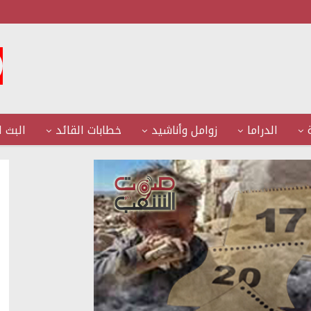
الدراما
زوامل وأناشيد
خطابات القائد
البث ا