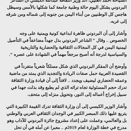
السياحة أحمد العليي، أكد وزير الثقافة عبدالله الكبسي أن الشاعر
البردوني يشكل اليوم حالة وطنية جامعة كما شكلها بالأمس وسيظل
هاجس كل الوطنيين من أبناء اليمن من جنوبه إلى شماله ومن شرقه
إلى غربه.
وأشار إلى أن البردوني ظاهرة ابداعية كونية ويمنية على وجه
الخصوص .. وقال ” الشاعر البردوني بذل جهداً مضاعفاً في التأصيل
ليمنية اليمن في كل المجالات الثقافية والحضارية والتاريخية
والسياسية لدرجة أنه أصبح مرجعاً مهماً في الشهادة على عصره “.
وأوضح أن المفكر البردوني الذي شكل مسلكاً شعرياً متفرداً في
القصيدة العربية حمل صفات الريادة والتجديد الذي يمتد من ماضية
وعمقه الحضاري ليضيف ويجدد .. لافتاً إلى أن قيادة وزارة الثقافة
تدرك حجم المسئولية تجاه تراثه الذي لم يطبع وقد بذلت جهدا في
سبيل إخراج أعماله إلى النور، وتحويل منزله إلى متحف.
وأشار الوزير الكبسي إلى أن وزارة الثقافة تدرك القيمة الكبيرة التي
يتربع عليها ذلك المبصر الكبير في الوجدان الثقافي العربي والوطني
بل والعالمي، وعملت على إعداد مشروع جائزة البردوني للآداب وهو
مدرج في خطة الوزارة لعام 2019م .. معبرا عن أمله في أن تحل