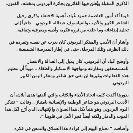
الذكرى المقبلة ويٌعلن فيها الفائزين بجائزة البردوني بمختلف الفنون.
فيما أكد أمين العاصمة حمود عُباد، أهمية الاحتفاء بذكرى رحيل
الشاعر الكبير والأديب والفيلسوف عبدالله البردوني .. داعياً إلى
تخليد إبداعاته وما خلفه من ثروة فكرية وأدبية ومعرفية وثقافية.
وأشار أن الأديب والمفكر البردوني كان يعرب عن نفسه وتمرده في
ذلك الظرف وتلك المرحلة، حتى في إطار المدرسة الشمسية .
وأوضح عٌباد أن البردوني، كان يميل إلى العدالة والانتصار
للمستضعفين ومقارعه ومواجهة الاستكبار والطغاة .. مبيناً أن تنظيم
هذه الفعاليات وغيرها لن تفي حق شاعر ومفكر اليمن الكبير
البردوني.
بدورها أكدت كلمة اتحاد الأدباء والكتاب والتي ألقتها هدى أبلان، أن
الأديب البردوني هو شاعر الوطنية والإنسانية بامتياز .. وقالت ” نتذكر
اليوم البردوني وهو يتنبأ بكل هذا العدوان والإنتهاك، الذي أرًخ لكل هذا
الموت والدمار ولكنه أيضاً فجر الأمل في قلوبنا “.
وأضافت ” نحتاج اليوم إلى قراءة هذا العملاق والتمعن في فكره