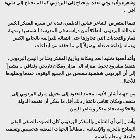
وشعره وأدبه وفي نقده، ونحتاج إلى البردوني كما لم نحتاج إلى شيء
آخر” .
فيما استعرض الشاعر عباس الديلمي، نبذة عن سيرة المفكر الكبير
عبدالله البردوني، انطلاقاً من دراسته في المدرسة الشمسية بمدينة
ذمار والتحديات التي تجاوزها حتى انتقاله للدراسة بالجامع الكبير
وعمله بإذاعة صنعاء، وصولاً إلى ما حققه من ابداعات.
وأكد أهمية تخليد اسم ومكانة وتاريخ المفكر وشاعر اليمن البردوني،
بتنفيذ مشروع تحويل منزلة إلى مزار ومكان تاريخي وثقافي .. مشيراً
إلى أن البردوني شخصية تستحق من الجميع الوقوف عندها وتخليدها
للأجيال.
من جهته أشار الأديب محمد القعود إلى تحويل منزل البردوني إلى
متحف ومكان ثقافي باعتبار ذلك أقل ما يمكن أن تقدمه الدولة
والحكومة تجاه مفكر وشاعر اليمن.
وأشار إلى أن الشاعر والمفكر البردوني كان الصوت الصفي النقي
الصادح بالحرية والإنسانية .. مطالباً الجهات المعنية بتخصيص وتسمية
جامعة أو معلم باسمه.