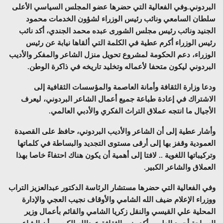
البردوني.
وفي الفعالية التي حضرها عضو المجلس السياسي الأعلى
سلطان السامعي ونائب رئيس الوزراء لشؤون الخدمات محمود
الجنيد ونائب رئيس مجلس الشورى عبده محمد الجندي، أكد نائب
رئيس الوزراء أكرم عطية في الكلمة التي ألقاها نيابة عن رئيس
الوزراء، دعم الحكومة لمشروع تحويل منزل الشاعر والمفكر والأديب
البردوني ليكون متحفا لأعماله وتخليد تاريخه في ذاكرة الوطن.
ودعا وزارة الثقافة وأمانة العاصمة والمؤسسات الثقافية إلى
الاشتراك في إعادة طباعة جميع أعمال الشاعر البردوني، ليعرف
الأجيال ما انتجه عملاق التراث الفكري والأدبي العالمي.
وأشار عطية إلى أن الشاعر والأديب البردوني، حافظ على القصيدة
العمودية وقفز بها إلى أرقى مستوى التجديد والبساطة في كلماتها
وتركيباتها اللغوية .. لافتا إلى أهمية أن يكون هناك احتفاءً خاصا بهذا
العملاق والشاعر الكبير.
وفي الفعالية التي حضرها مستشار الرئاسة الدكتور عبدالعزيز التراب
ووزراء الإعلام ضيف الله الشامي والأوقاف نجيب العجي والإدارة
المحلية علي القيسي والنقل زكريا الشامي والقائم بأعمال وزير