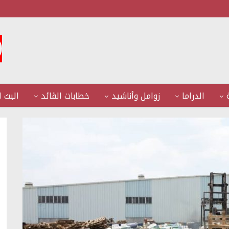
الدراما
زوامل وأناشيد
خطابات القائد
البث ا