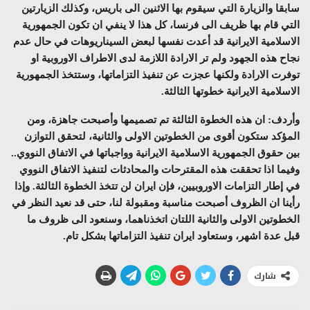
سابقا والزيارة التي سيقوم بها الاثنين الى باريس، وكذلك الزيارتين
التي قام بها ظريف الى فرنسا، كل هذا لا ينفي ان تكون الجمهورية
الاسلامية الايرانية قد أعدت نفسها لبعض السيناريوهات في حال عدم
نجاح هذه الجهود ولم تر الارادة اللازمة لدى الاطراف الاوروبية او
توفرت الارادة ولكنها عجزت عن تنفيذ التزاماتها، وستتخذ الجمهورية
الاسلامية الايرانية خطوتها الثالثة.
وأردف: ان هذه الخطوة الثالثة تم تصميمها وأصبحت جاهزة، ومن
المؤكد ستكون أقوى من الخطوتين الاولى والثانية، لتحقق التوازن
بين حقوق الجمهورية الاسلامية الايرانية وواجباتها في الاتفاق النووي..
وفيما اذا تحققت هذه المقترحات والمحادثات لتنفيذ الاتفاق النووي
في إطار التزامات الاوروبيين، فإن ايران لن تتخذ الخطوة الثالثة. وإذا
رأينا ان الظروف أصبحت مناسبة ومقبولة لنا، حتى قد نعيد النظر في
الخطوتين الاولى والثانية اللتان اتخذناهما، وسنعود الى ظروف ما
قبل عدة اشهر، وستعاود ايران تنفيذ التزاماتها بشكل تام.
شارك