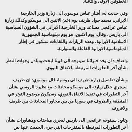
الخطوتين الاولى والثانية.
وفي حديث له، أشار عباس موسوي الى زيارة وزير الخارجية
الايراني، محمد جواد ظريف يوم (غد) الاثنين الى موسكو وكذلك زيارة
عباس عراقجي مساعد وزير الخارجية الايراني في الشؤون السياسية
الى باريس، وقال: يوم الاثنين، هو يوم دبلوماسية الجمهورية
الاسلامية الايرانية، وهذه الزيارات واللقاءات ستكون في إطار
الدبلوماسية الايرانية الفاعلة والمتوازنة.
واضاف: ان وفد خبرائنا سيتوجه الى فيينا لبحث وتبادل وجهات النظر
بشأن آخر التطورات المرتبطة بالاتفاق النووي.
وبشأن تفاصيل زيارة ظريف الى روسيا، قال موسوي: ان ظريف
سيجري خلال زيارته الى موسكو محادثات مع نظيره الروسي بشأن
آخر التطورات في تنفيذ الاتفاق النووي، وسيكون موضوع التوتر في
المنطقة والظروف في سوريا من بين محاور المحادثات بين ظريف
ولافروف.
وتابع: سيتوجه عراقجي الى باريس ليجري مباحثات ومشاورات بشأن
آخر التطورات المرتبطة بالمقترحات التي جرى الحديث عنها بين