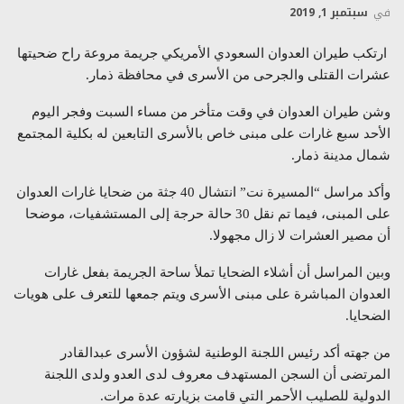
في
سبتمبر 1, 2019
ارتكب طيران العدوان السعودي الأمريكي جريمة مروعة راح ضحيتها
عشرات القتلى والجرحى من الأسرى في محافظة ذمار.
وشن طيران العدوان في وقت متأخر من مساء السبت وفجر اليوم
الأحد سبع غارات على مبنى خاص بالأسرى التابعين له بكلية المجتمع
شمال مدينة ذمار.
وأكد مراسل “المسيرة نت” انتشال 40 جثة من ضحايا غارات العدوان
على المبنى، فيما تم نقل 30 حالة حرجة إلى المستشفيات، موضحا
أن مصير العشرات لا زال مجهولا.
وبين المراسل أن أشلاء الضحايا تملأ ساحة الجريمة بفعل غارات
العدوان المباشرة على مبنى الأسرى ويتم جمعها للتعرف على هويات
الضحايا.
من جهته أكد رئيس اللجنة الوطنية لشؤون الأسرى عبدالقادر
المرتضى أن السجن المستهدف معروف لدى العدو ولدى اللجنة
الدولية للصليب الأحمر التي قامت بزيارته عدة مرات.