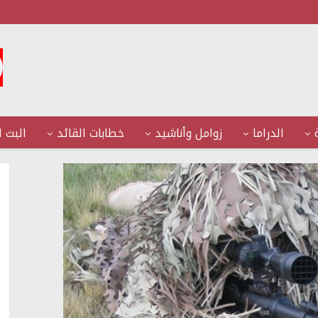
الدراما
زوامل وأناشيد
خطابات القائد
البث ا