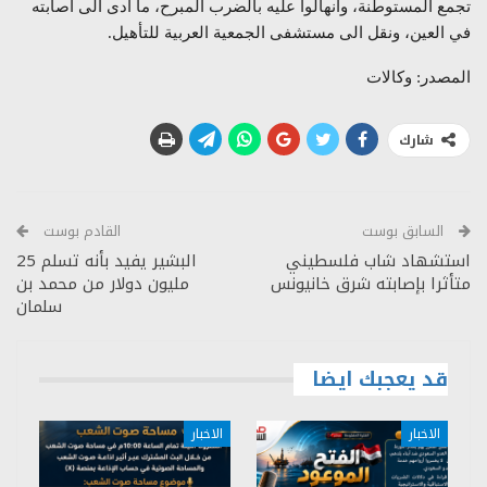
تجمع المستوطنة، وانهالوا عليه بالضرب المبرح، ما أدى الى اصابته
في العين، ونقل الى مستشفى الجمعية العربية للتأهيل.
المصدر: وكالات
شارك
السابق بوست
القادم بوست
استشهاد شاب فلسطيني
البشير يفيد بأنه تسلم 25
متأثرا بإصابته شرق خانيونس
مليون دولار من محمد بن
سلمان
قد يعجبك ايضا
الاخبار
الاخبار