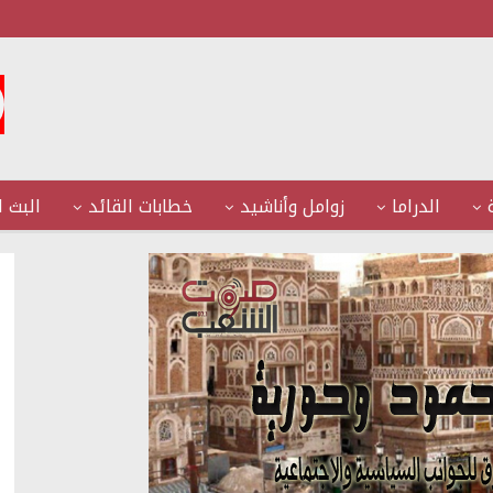
الدراما
زوامل وأناشيد
خطابات القائد
البث ا