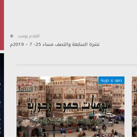
الأسهم
أعلى/
أسفل
لزيادة
أو
القادم بوست
خفض
نشرة السابعة والنصف مساء 25- 7 – 2019م
مستوى
الصوت.
حمود و حورية