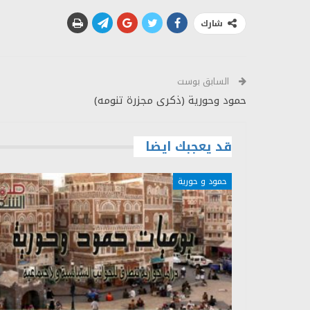
شارك
السابق بوست
حمود وحورية (ذكرى مجزرة تنومه)
قد يعجبك ايضا
حمود و حورية