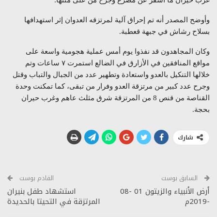
غرب حيران ما أسفر عن مصرع وجرح من على متنها.
وأوضح المصدر أنه تم إحراق آلية لمرتزقه العدوان إثر استهدافها
بسلاح رشاش في جبهة قعطبة.
وكان المجاهدون قد نفذوا يوم أمس عملية هجومية واسعة على
مواقع المنافقين في الأزارق في الضالع استمرت ٧ ساعات وتم
خلالها التنكيل بالعدو واستعادة وتطهير عدد من الجبال والتباب وقتل
وجرح عدد كبير من مرتزقة العدو وفرار من تبقى، كما تمكنت وحدة
القناصة من قنص 8 من المرتزقة شرق مثلث عاهم وغرب حيران
بحجة.
شارك
السابق بوست
القادم بوست
أرض الأنبياء والزيتون 01 -08
استشهاد طفل بنيران
-2019م
المرتزقة في التحيتا بالحديدة