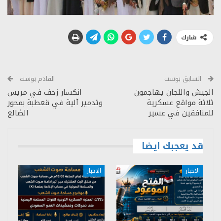
شارك
السابق بوست
القادم بوست
الجيش واللجان يهاجمون
انكسار زحف في مريس
ثلاثة مواقع عسكرية
وتدمير آلية في قعطبة بمحور
للمنافقين في عسير
الضالع
قد يعجبك ايضا
الاخبار
الاخبار