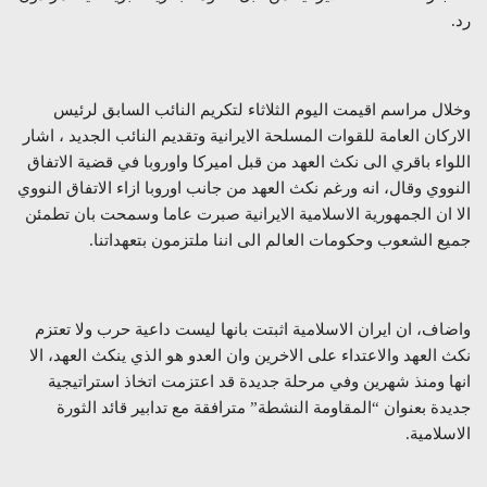
رد.
وخلال مراسم اقيمت اليوم الثلاثاء لتكريم النائب السابق لرئيس
الاركان العامة للقوات المسلحة الايرانية وتقديم النائب الجديد ، اشار
اللواء باقري الى نكث العهد من قبل اميركا واوروبا في قضية الاتفاق
النووي وقال، انه ورغم نكث العهد من جانب اوروبا ازاء الاتفاق النووي
الا ان الجمهورية الاسلامية الايرانية صبرت عاما وسمحت بان تطمئن
جميع الشعوب وحكومات العالم الى اننا ملتزمون بتعهداتنا.
واضاف، ان ايران الاسلامية اثبتت بانها ليست داعية حرب ولا تعتزم
نكث العهد والاعتداء على الاخرين وان العدو هو الذي ينكث العهد، الا
انها ومنذ شهرين وفي مرحلة جديدة قد اعتزمت اتخاذ استراتيجية
جديدة بعنوان “المقاومة النشطة” مترافقة مع تدابير قائد الثورة
الاسلامية.