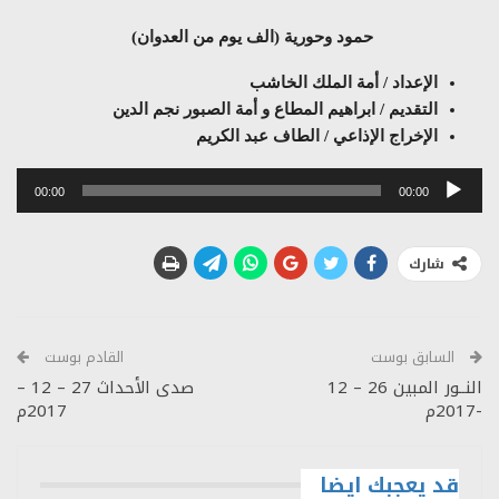
حمود وحورية (الف يوم من العدوان)
الإعداد / أمة الملك الخاشب
التقديم / ابراهيم المطاع و أمة الصبور نجم الدين
الإخراج الإذاعي / الطاف عبد الكريم
مشغل
00:00
00:00
الصوت
شارك
السابق بوست
القادم بوست
النــور المبين 26 – 12
صدى الأحداث 27 – 12 –
-2017م
2017م
قد يعجبك ايضا