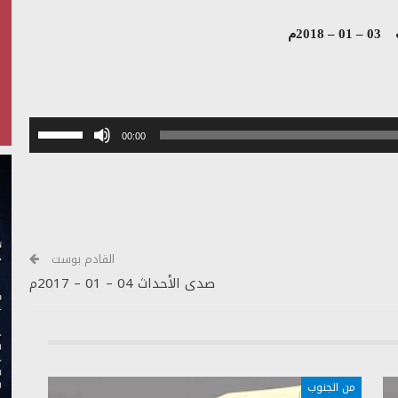
2018م
استخدم
00:00
مفاتيح
الأسهم
أعلى/
أسفل
لزيادة
أو
القادم بوست
خفض
صدى الأحداث 04 – 01 – 2017م
مستوى
الصوت.
من الجنوب