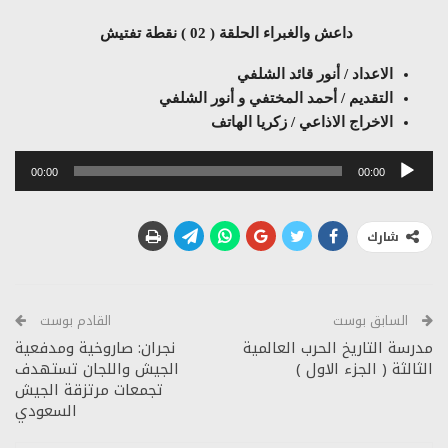
داعش والغبراء الحلقة ( 02 ) نقطة تفتيش
الاعداد / أنور قائد الشلفي
التقديم / أحمد المختفي و أنور الشلفي
الاخراج الاذاعي / زكريا الهاتف
مشغل
00:00
00:00
الصوت
شارك
السابق بوست
القادم بوست
مدرسة التاريخ الحرب العالمية
نجران: صاروخية ومدفعية
الثالثة ( الجزء الاول )
الجيش واللجان تستهدف
تجمعات مرتزقة الجيش
السعودي