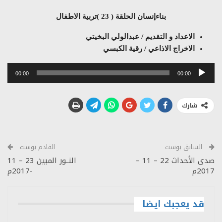
بناءإنسان الحلقة ( 23 )تربية الاطفال
الاعداد و التقديم / عبدالولي البخيتي
الاخراج الاذاعي / رقية الكبسي
مشغل
00:00
00:00
الصوت
شارك
السابق بوست
القادم بوست
صدى الأحداث 22 – 11 –
النــور المبين 23 – 11
2017م
-2017م
قد يعجبك ايضا