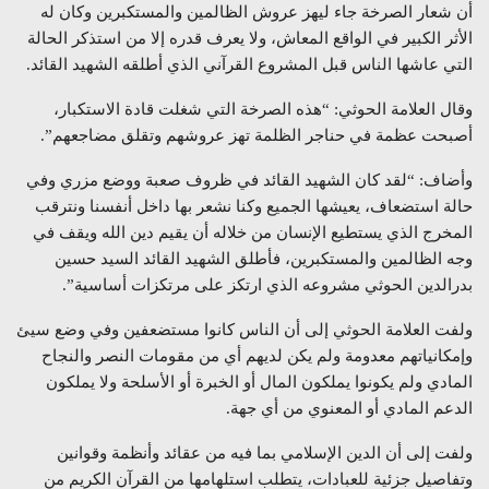
أن شعار الصرخة جاء ليهز عروش الظالمين والمستكبرين وكان له
الأثر الكبير في الواقع المعاش، ولا يعرف قدره إلا من استذكر الحالة
التي عاشها الناس قبل المشروع القرآني الذي أطلقه الشهيد القائد.
وقال العلامة الحوثي: “هذه الصرخة التي شغلت قادة الاستكبار،
أصبحت عظمة في حناجر الظلمة تهز عروشهم وتقلق مضاجعهم”.
وأضاف: “لقد كان الشهيد القائد في ظروف صعبة ووضع مزري وفي
حالة استضعاف، يعيشها الجميع وكنا نشعر بها داخل أنفسنا ونترقب
المخرج الذي يستطيع الإنسان من خلاله أن يقيم دين الله ويقف في
وجه الظالمين والمستكبرين، فأطلق الشهيد القائد السيد حسين
بدرالدين الحوثي مشروعه الذي ارتكز على مرتكزات أساسية”.
ولفت العلامة الحوثي إلى أن الناس كانوا مستضعفين وفي وضع سيئ
وإمكانياتهم معدومة ولم يكن لديهم أي من مقومات النصر والنجاح
المادي ولم يكونوا يملكون المال أو الخبرة أو الأسلحة ولا يملكون
الدعم المادي أو المعنوي من أي جهة.
ولفت إلى أن الدين الإسلامي بما فيه من عقائد وأنظمة وقوانين
وتفاصيل جزئية للعبادات، يتطلب استلهامها من القرآن الكريم من