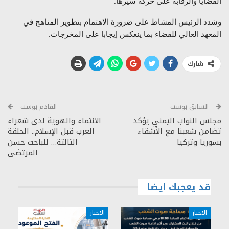
القضايا والرقابة على حركة سيرها.
وشدد الرئيس المشاط على ضرورة الاهتمام بتطوير المناهج في
المعهد العالي للقضاء بما ينعكس إيجابا على المخرجات.
شارك
السابق بوست
القادم بوست
مجلس النواب اليمني يؤكد
الانتماء والهوية لدى شعراء
تضامن شعبنا مع الأشقاء
العرب قبل الإسلام.. الحلقة
بسوريا وتركيا
الثالثة… للباحث حسن
المرتضى
قد يعجبك ايضا
الاخبار
الاخبار